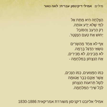
מילים:
אמילי דיקינסון עברית: לאה נאור
הַצְלָחָה הִיא מַתָּת אֵל
לְמִי שֶׁלא יָדַע אוֹתָה.
רַק הָרָעֵב וְהַסּוֹבֵל
יָחוּשׁ אֶת טַעַם הַנֶּקְטָר.
אַף לֹא אֶחָד מֵהַשָׂרִים
נוֹשְׂאֵי הַדֶּגֶל בָּרָמָה.
לֹא מְבִינִים, לֹא מַכִּירִים,
אֶת הַנִּצָּחוֹן בַּמִּלְחָמָה -
כְּמוֹ הַפְּצוּעִים, כְּמוֹ הַנֵּכִים,
אֲשֶׁר אָזְנָם כְּבָר אֲטוּמָה
לְקוֹל תְּרוּעוֹת הַנִּצָּחוֹן
לְכָל שִׁירֵי הַמִּלְחָמָה.
אמילי אליזבט דיקניסון משוררת אמריקאית 1830-1886