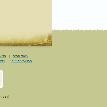
עמוד הבית
|
על ע
תכניות טלויזיה
|
וידא
© כל ה