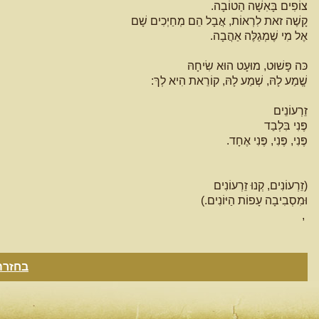
צוֹפִים בָּאִשָׁה הַטוֹבָה.
קָשֶׁה זאת לִרְאוֹת, אֲבָל הֵם מְחַיְכִים שָׁם
אֶל מִי שֶׁמְגַלֶּה אַהֲבָה.
כּה פָּשׁוּט, מוּעָט הוּא שִׂיחָהּ
שֱׁמַע לָהּ, שְׁמַע לָהּ, קוֹרֵאת הִיא לְךּ:
זֵרְעוֹנֵים
פֶּנִי בִּלְבַד
פֶּנִי, פֶּנִי, פֶּנִי אֶחָד.
(זֵרְעוֹנִים, קְנוּ זֵרְעוֹנִים
וּמִסְבִיבָה עָפוֹת הַיּוֹנִים.)
,
בחזרה