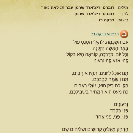
מילים:
רוברט וריצ'ארד שרמן עברית: לאה נאור
לחן:
רוברט וריצ'ארד שרמן
ביצוע:
רבקה רז
בביצוע רבקה רז
עִם הַשְׁכָּמָה, לְרַגְלֵי הַסֶּנְטְ פּוֹל
בָּאָה הָאִשָּׁה הַזְקֵנָה,
וְכָל יוֹם, כְּדַרְכָּה, קוֹרְאָה הִיא בְּקוֹל:
קְנוּ, אָנָּא קְנוּ זֵרְעוֹנַי.
תְּנוּ אוֹכֶל לַיּוֹנִים, תּהְיוּ אוֹהֲבִים,
תְּנוּ וְיִשְׂמַח לְבַבְכֶם.
הַקֵּן כּה רֵיק הוּא, גוֹזָלַי רְעֵבִים
כּה מְעַט הוּא הַמְּחִיר בִּשְׁבִילְכֶם.
זֵרְעוֹנֵים
פֶּנִי בִּלְבַד
פֶּנִי, פֶּנִי, פֶּנִי אֶחָד.
הַרְחֵק מֵעָלֶיהָ קְדוֹשִׁים וּשְׁלִיחִים שָׁם