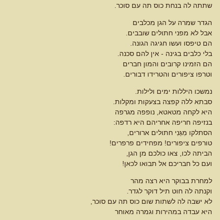
שתתה לה בנחת כוס תה עם סוכר.
הגדר שמרה על הגן מכלבים
אבל לא מפני חתולים שובבים.
הם טיפסו ועשו חגיגה הגונה.
בלי כלבים בגינה - אין להם סכנה.
הם הזמינו קרובים והמון חברים
וטרפו ציפורים והטרידו דבורים.
נמשכו היללות ימים ולילות.
סבתא ללה קפצה בצעקות ומקלות.
היא לקחה מטאטא, נופפה מגרפה
בנזיפה חריפה אחריהם היא רדפה:
הסתלקו מִגַּנִי חתולים ארורים,
טורפים ציפורים! מפחידים פרפרים!
הביתה לכו, צאו כולכם מן הגן,
ועם כל חבריכם אל תבואו לכאן!
למחרת בבוקר היא רצה מהר
וקנתה לה חוט תיל דוקר לגדר.
לא ישבה לה לשתות שום כוס תה עם סוכר,
היא עבדה במהירות וגמרה מאוחר