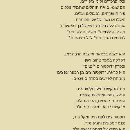
ובלי פרפרים וקיני ציפורים.
הם שונאים את הזחלים שתמיד זוללים
פירות ופרחים, גבעולים ועלים.
נאכלו או נשרו כל עלי הכותרת.
סבתא ללה בכתה. היא כל כך מצטערת:
מה קרה לעצים? מה קרה לשיחים?
לפרחים הפורחים? לכל הצמחים?
היא ישבה בכסאה וחשבה הרבה זמן.
דפדפה בספר צהוב וישן
ובפרק "דוקטורים לעצים"
היא קראה: "דוקטור צים מן הכפר עפצים
מומחה לפגעים בפרחים ועצים."
מיד התקשרה אל דוקטור צים
וביקשה שיבוא מכפר עפצים.
הפרחים גוססים, הגינה חולה,
מבקשת לבוא במהירות גדולה.
דוקטור צים לקח תיק ומקל ביד,
נכנס למכונית והגיע מיד.
הוא הקיש על דלתה נקישה קלה,