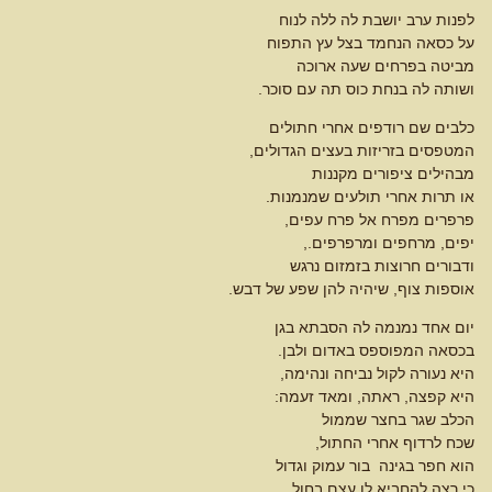
לפנות ערב יושבת לה ללה לנוח
על כסאה הנחמד בצל עץ התפוח
מביטה בפרחים שעה ארוכה
ושותה לה בנחת כוס תה עם סוכר.
כלבים שם רודפים אחרי חתולים
המטפסים בזריזות בעצים הגדולים,
מבהילים ציפורים מקננות
או תרות אחרי תולעים שמנמנות.
פרפרים מפרח אל פרח עפים,
יפים, מרחפים ומרפרפים.,
ודבורים חרוצות בזמזום נרגש
אוספות צוף, שיהיה להן שפע של דבש.
יום אחד נמנמה לה הסבתא בגן
בכסאה המפוספס באדום ולבן.
היא נעורה לקול נביחה ונהימה,
היא קפצה, ראתה, ומאד זעמה:
הכלב שגר בחצר שממול
שכח לרדוף אחרי החתול,
הוא חפר בגינה בור עמוק וגדול
כי רצה להחביא לו עצם בחול.