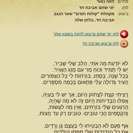
מילים:
לאה נאור
לחן:
יוני שחם אביבה הד
ביצוע:
מקהלת "קולות חמים" שער הנגב
אביבה הד, בלחן שלה
לחן יוני שחם וביצוע להקה בסגנון אחר
לחן וביצוע אביבה הד
לֹא יוֹדַעַת מַה אִתִּי, הַלֵּב שֶׁלִּי שָׁבִיר,
יֵש לִי תָּמִיד וִכּוּחַ מַר עִם מֶזֶג הַאֲוִיר.
בְּכָל שָׁנָה, בַּסְתָו, בּוֹרְחוֹת לִי כָּל הַצִּפּוֹרִים.
הָעִיר גְּדוֹלָה עָלַי פִּתְאוֹם בְּכַמָּה
רָצִיתִי קְצָת לִצְחוֹק הַיּוֹם, אַך יֵשׁ לִי בְּעָיָה,
אֲפִלּוּ הַבְּדִיחוֹת הַיּוֹם זֶה לֹא מַה שֶׁהָיָה.
הָרְגָעִים שֶׁלִּי בּוֹרְחִים, וְאֵין מַה לַעֲשׂוֹת,
וְהַקְסָמִים הֲכִי טוֹבִים- טוֹבִים רַק עַד חֲצוֹת.
אַף פַּעַם לֹא הִבְטִיחוּ לִי בְּעֶצֶם גַּן וְרָדִים,
אֶת כָּל הַנַּדְנֵדוֹת שֶׁלִּי תָּפְסוּ הַיְּלָדִים,