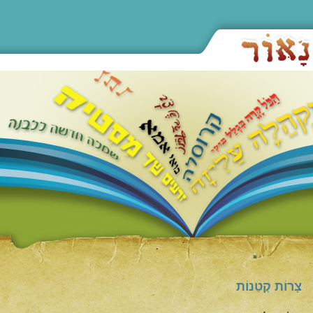
צָרוֹת קְטַנוֹת