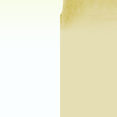
 מִסְפָּרִים.