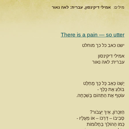
מילים:
אמילי דיקינסון, עברית: לאה נאור
There is a pain — so utter
ישנו כאב כל כך מוחלט
אמילי דיקינסון
עברית: לאה נאור
יֶשְׁנוֹ כְּאֵב כָּל כָּךְ מֻחְלָט
בּוֹלֵעַ אֶת כֻּלְּךָ -
עוֹטֵף אֶת הַתְּהוֹם בְּשִׁכְחָה.
הַזִּכָּרוֹן, אֵיךְ יַעֲבֹור?
סְבִיבוֹ – דַּרְכּוֹ – אוֹ מֵעָלָיו -
כְּמוֹ הַהוֹלֵךְ בַּחֲלוֹמוֹת