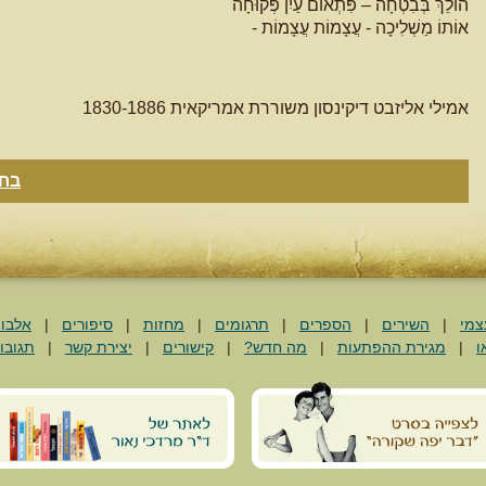
הוֹלֵךְ בְּבִטְחָה – פִּתְאוֹם עַיִן פְּקוּחָה
אוֹתוֹ מַשְׁלִיכָה - עֲצָמוֹת עֲצָמוֹת -
אמילי אליזבט דיקינסון משוררת אמריקאית 1830-1886
בחז
צמי
|
השירים
|
הספרים
|
תרגומים
|
מחזות
|
סיפורים
|
אלבו
ו
|
מגירת ההפתעות
|
מה חדש?
|
קישורים
|
יצירת קשר
|
תגובו