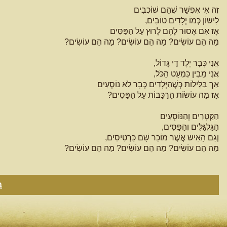
זֶה אִי אֶפְשָׁר שֶׁהֵם שׁוֹכְבִים
לִישׁוֹן כְּמוֹ יְלָדִים טוֹבִים,
אָז אִם אָסוּר לָהֶם לָרוּץ עַל הַפַּסִּים
מַה הֵם עוֹשִׂים? מַה הֵם עוֹשִׂים? מַה הֵם עוֹשִׂים?
אֲנִי כְּבָר יֶלֶד דֵי גָּדוֹל,
אֲנִי מֵבִין כִּמְעַט הֵכֹּל,
אַך בַּלֵּילוֹת כְּשֶׁהַיְּלָדִים כְּבָר לֹא נוֹסְעִים
אָז מַה עוֹשׂוֹת הָרַכָּבוֹת עַל הַפָּסִים?
הַקַּטָּרִים וְהַנּוֹסְעִים
הַגַּלְגָּלִּים וְהַפַּסִּים,
וְגַם הָאִיש אֲשֶׁר מוֹכֵר שָׁם כַּרְטִיסִים,
מַה הֵם עוֹשִׂים? מַה הֵם עוֹשִׂים? מַה הֵם עוֹשִׂים?
ב