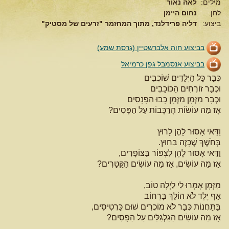
מילים:
לאה נאור
לחן:
נחום היימן
ביצוע:
דליה פרידלנד, מתוך המחזמר "זרעים של מסטיק"
בביצוע חוה אלברשטיין (גרסת שמע)
בביצוע אנסמבל גפן כרמיאל
כְּבָר כָּל הַיְּלָדִים שׁוֹכְבִים
וּכְבָר זוֹרְחִים הַכּוֹכָבִים
וּכְבָר מִזְּמָן מִזְּמָן כָּבוּ הַפָּנָסִים
אָז מַה עוֹשׂוֹת הָרַכָּבוֹת עַל הַפָּסִים?
וַדַּאי אָסוּר לָהֶן לָרוּץ
בְּחֹשֶׁךְ שֶׁכָּזֶה בַּחוּץ.
וַדַּאי אָסוּר לָהֶן לִצְפּוֹר בַּצּוֹפָרִים,
אָז מַה עוֹשִׂים, אָז מַה עוֹשִׂים הַקַּטָּרִים?
מִזְּמָן אָמְרוּ לִי לַיְלָה טוֹב,
אַף יֶלֶד לֹא הוֹלֵךְ בָּרְחוֹב
בַּתַּחֲנוֹת כְּבָר לֹא מוֹכְרִים שׁוּם כַּרְטִיסִים,
אָז מַה עוֹשִׂים הַגַּלְגַּלִּים עַל הַפָּסִים?