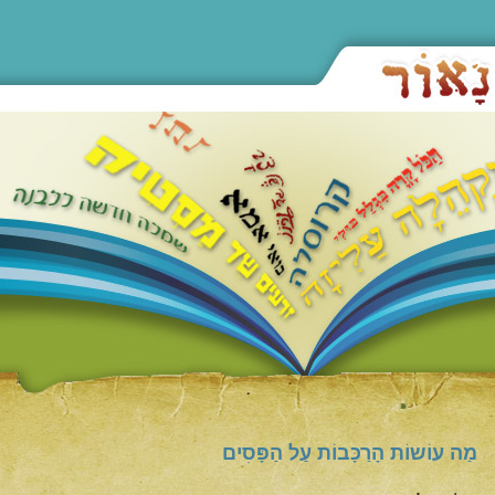
מַה עוֹשוֹת הָרַכָּבוֹת עַל הַפָּסִים