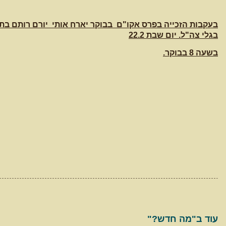
בעקבות הזכייה בפרס אקו"ם בבוקר יארח אותי יורם רותם בתכ
בגלי צה"ל. יום שבת 22.2
בשעה 8 בבוקר.
עוד ב"מה חדש?"