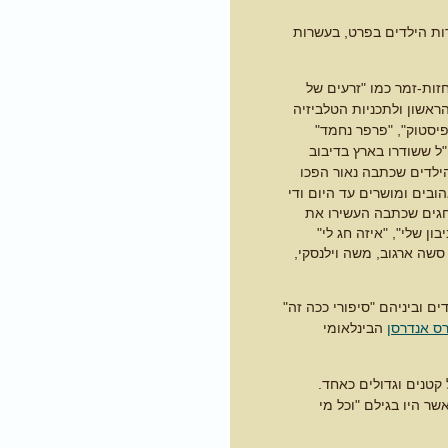
ות הילדים בפרט, בעשרות
זות-זמר כמו "זרעים של
הראשון ולתכניות הטלביזיה
פיסטוק", "פרפר נחמד"
ל ששודרו בארץ בדיבוב
ילדים שכתבה נאור הפכו
בים ומושרים עד היום ודי
חגים שכתבה העשירו את
ן שלי", "איזה חג לי"
סשה ארגוב, משה וילנסקי,
 וביניהם "סיפורי ככה זה"
ס אנדרסן
הבינלאומי
קטנים וגדולים כאחד.
ר היו בגילם "וכל מי