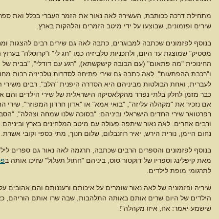
מתחילת דרכה ככותבת, העשירה לאה נאור את הזמר העברי בכלל ואת ספר
שירים ופזמונים, שבוצעו על ידי מיטב הזמרים והלהקות בארץ.
בנוסף לפזמונים שכתבה למבוגרים, כתבה לאה גם שירים רבים להצגות ומח
מסטיק" שמוצגת עד היום, ולתכניות טלביזיה כמו "חג לי" ו"קרוסלה" בערוץ 
החינוכית "מה פתאום" (עם הבובה קישקשתא), "רגע עם דודלי", "בבית של 
ו"רכבת ההפתעות". לאה כתבה גם שירי פתיחה לסדרות טלביזיה רבות מחו"
לעברית, ואחת הבולטות מביניהם היא הסדרה היפנית "הלב".
רבים משירי ה
כבר מזמן לחלק בלתי נפרד מהקלאסיקה הישראלית של שירי הילדים והם אהו
אם נזכיר את "מקהלה עליזה", "בואי אמא" או "אדון חרדון המפוזר".
שירי ה
רפרטואר שירי החדים הישראלי וביניהם: "בסוכה שלנו שמחה וצהלה", "הסביבו
ורבים אחרים.
לאה נאור שיתפה פעולה עם מיטב המלחינים בארץ וביניהם: 
נחום היימן, נורית הירש, יאיר רוזנבלום, שלום חנוך, מתי כספי וקובי אשרת.
בנוסף לפזמונים והספרים הרבים שכתבה, תרגמה לאה נאור גם ספרים לילדים
מאת קיפלינג וספריו של דוקטור סוס, ביניהם "חתול תעלול" שזיכו אותה ב
פר
לתרגומי מופת לילדים.
שיריה ופזמוניה של לאה נאור שומרים על איכותם ורעננותם והם אהובים על 
הילדים של היום שרים אותם באותה התלהבות, שבה שרו אותם הוריהם, כאש
שישמע יאמר: אח, איזו מקהלה"!