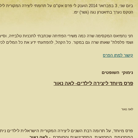
ביום שני, 3 בפברואר 2014 הוענק לי פרס אקו"ם על תרומתי ליצירה המקורית לילדים
הטקס נערך בתיאטרון נגה (גשר) יפו.
חני נחמיאס המקסימה שרה כמה משירי הפתיחה שכתבתי לתכניות טלביזיה, וסיי
ושמי פלפלת" שאותו שרה גם במקור. כל הקהל, להפתעתי ידע את כל המלים לכל 
קישור למתו הפרס
נימוקי השופטים
פרס מיוחד ליצירה לילדים- לאה נאור
לאה נאור
פרס מיוחד, על תרומה רבת השנים ליצירה המקורית הישראלית לילדים ניתן
המתרגמת, המחזאית, התסריטאית והסופרת -
לאה נאור
.